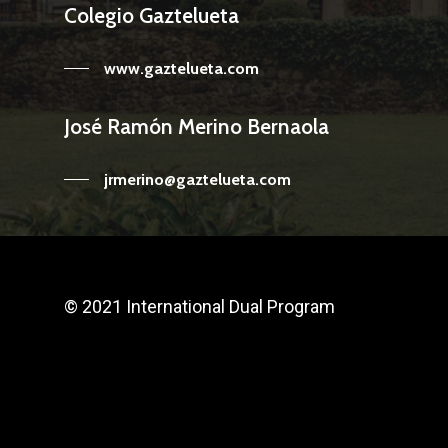
Colegio Gaztelueta
www.gaztelueta.com
José Ramón Merino Bernaola
jrmerino@gaztelueta.com
© 2021 International Dual Program